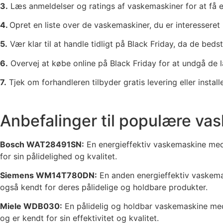
3.
Læs anmeldelser og ratings af vaskemaskiner for at få en
4.
Opret en liste over de vaskemaskiner, du er interesseret 
5.
Vær klar til at handle tidligt på Black Friday, da de bedste
6.
Overvej at købe online på Black Friday for at undgå de l
7.
Tjek om forhandleren tilbyder gratis levering eller insta
Anbefalinger til populære v
Bosch WAT28491SN:
En energieffektiv vaskemaskine med 
for sin pålidelighed og kvalitet.
Siemens WM14T780DN:
En anden energieffektiv vaskemas
også kendt for deres pålidelige og holdbare produkter.
Miele WDB030:
En pålidelig og holdbar vaskemaskine med
og er kendt for sin effektivitet og kvalitet.