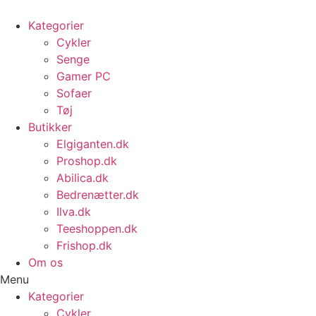
Videre
til
Kategorier
indhold
Cykler
Senge
Gamer PC
Sofaer
Tøj
Butikker
Elgiganten.dk
Proshop.dk
Abilica.dk
Bedrenætter.dk
Ilva.dk
Teeshoppen.dk
Frishop.dk
Om os
Menu
Kategorier
Cykler